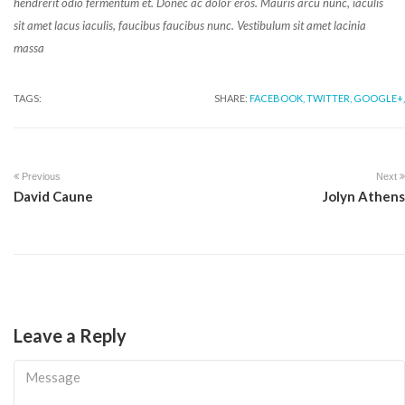
hendrerit odio fermentum et. Donec ac dolor eros. Mauris arcu nunc, iaculis
sit amet lacus iaculis, faucibus faucibus nunc. Vestibulum sit amet lacinia
massa
TAGS:
SHARE:
FACEBOOK,
TWITTER,
GOOGLE+,
Previous
Next
David Caune
Jolyn Athens
Leave a Reply