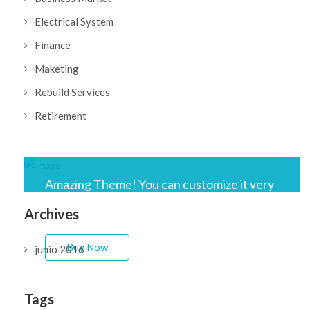
Electrical System
Finance
Maketing
Rebuild Services
Retirement
Amazing Theme! You can customize it very
easy to fit your needs.
Archives
Buy Now
junio 2016
Tags