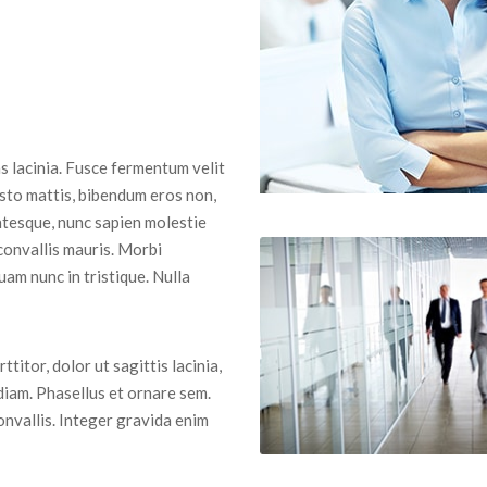
 lacinia. Fusce fermentum velit
usto mattis, bibendum eros non,
entesque, nunc sapien molestie
 convallis mauris. Morbi
uam nunc in tristique. Nulla
ttitor, dolor ut sagittis lacinia,
diam. Phasellus et ornare sem.
convallis. Integer gravida enim