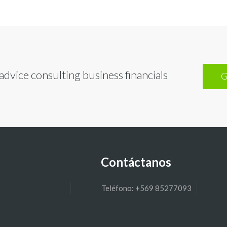
dvice consulting business financials
G
Contáctanos
Teléfono: +569 85277093