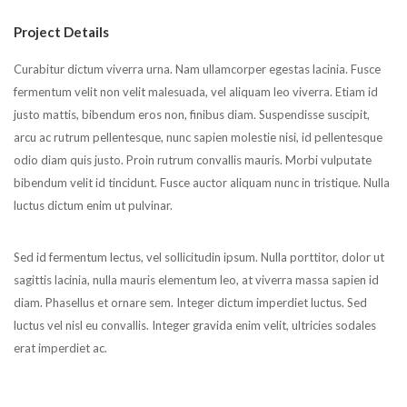
Project Details
Curabitur dictum viverra urna. Nam ullamcorper egestas lacinia. Fusce
fermentum velit non velit malesuada, vel aliquam leo viverra. Etiam id
justo mattis, bibendum eros non, finibus diam. Suspendisse suscipit,
arcu ac rutrum pellentesque, nunc sapien molestie nisi, id pellentesque
odio diam quis justo. Proin rutrum convallis mauris. Morbi vulputate
bibendum velit id tincidunt. Fusce auctor aliquam nunc in tristique. Nulla
luctus dictum enim ut pulvinar.
Sed id fermentum lectus, vel sollicitudin ipsum. Nulla porttitor, dolor ut
sagittis lacinia, nulla mauris elementum leo, at viverra massa sapien id
diam. Phasellus et ornare sem. Integer dictum imperdiet luctus. Sed
luctus vel nisl eu convallis. Integer gravida enim velit, ultricies sodales
erat imperdiet ac.